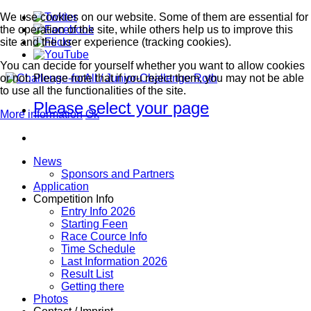
We use cookies on our website. Some of them are essential for
the operation of the site, while others help us to improve this
site and the user experience (tracking cookies).
You can decide for yourself whether you want to allow cookies
or not. Please note that if you reject them, you may not be able
to use all the functionalities of the site.
Please select your page
More information
Ok
News
Sponsors and Partners
Application
Competition Info
Entry Info 2026
Starting Feen
Race Cource Info
Time Schedule
Last Information 2026
Result List
Getting there
Photos