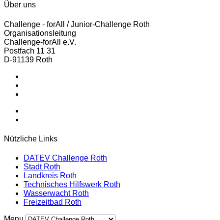
Über uns
Challenge - forAll / Junior-Challenge Roth
Organisationsleitung
Challenge-forAll e.V.
Postfach 11 31
D-91139 Roth
Postfach 11 31 - 91139 Roth - Germany
Tel.: +49 151 57435695
office@challenge-forall.de
Nützliche Links
DATEV Challenge Roth
Stadt Roth
Landkreis Roth
Technisches Hilfswerk Roth
Wasserwacht Roth
Freizeitbad Roth
Menu