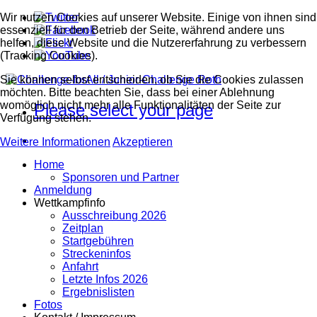
Wir nutzen Cookies auf unserer Website. Einige von ihnen sind
essenziell für den Betrieb der Seite, während andere uns
helfen, diese Website und die Nutzererfahrung zu verbessern
(Tracking Cookies).
Sie können selbst entscheiden, ob Sie die Cookies zulassen
möchten. Bitte beachten Sie, dass bei einer Ablehnung
womöglich nicht mehr alle Funktionalitäten der Seite zur
Please select your page
Verfügung stehen.
Weitere Informationen
Akzeptieren
Home
Sponsoren und Partner
Anmeldung
Wettkampfinfo
Ausschreibung 2026
Zeitplan
Startgebühren
Streckeninfos
Anfahrt
Letzte Infos 2026
Ergebnislisten
Fotos